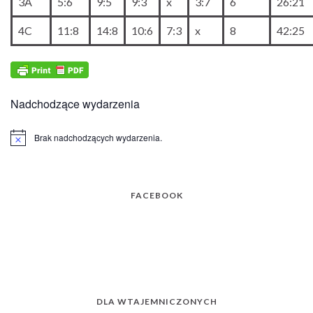
3A
5:6
9:5
9:3
x
3:7
6
26:21
4C
11:8
14:8
10:6
7:3
x
8
42:25
Nadchodzące wydarzenia
Brak nadchodzących wydarzenia.
Powiadomienie
FACEBOOK
DLA WTAJEMNICZONYCH