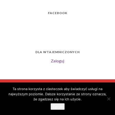
FACEBOOK
DLA WTAJEMNICZONYCH
Zaloguj
© 2026 Sport w III LO we Wrocławiu.
Ta strona korzysta z ciasteczek aby świadczyć usługi na
Strona stworzona przy pomocy
Motywy Graphene
.
najwyższym poziomie. Dalsze korzystanie ze strony oznacza,
że zgadzasz się na ich użycie.
Zgoda