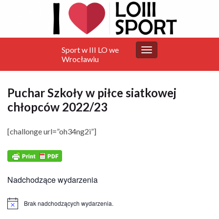
Sport w III LO we
Przełącz
Wrocławiu
nawigację
Puchar Szkoły w piłce siatkowej
chłopców 2022/23
[challonge url=”oh34ng2i”]
Nadchodzące wydarzenia
Brak nadchodzących wydarzenia.
Powiadomienie