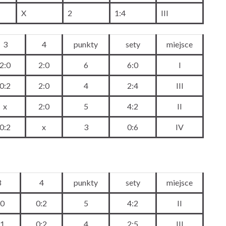
X
2
1:4
III
3
4
punkty
sety
miejsce
2:0
2:0
6
6:0
I
0:2
2:0
4
2:4
III
x
2:0
5
4:2
II
0:2
x
3
0:6
IV
3
4
punkty
sety
miejsce
:0
0:2
5
4:2
II
:1
0:2
4
2:5
III