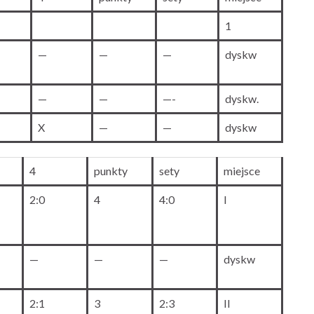
1
—
—
—
dyskw
—
—
—-
dyskw.
X
—
—
dyskw
4
punkty
sety
miejsce
2:0
4
4:0
I
—
—
—
dyskw
2:1
3
2:3
II