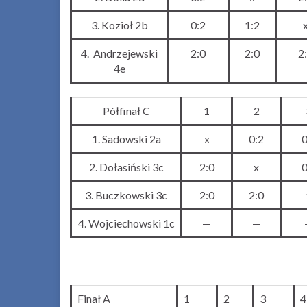
3. Kozioł 2b
0:2
1:2
4. Andrzejewski
2:0
2:0
2
4e
Półfinał C
1
2
1. Sadowski 2a
x
0:2
0
2. Dołasiński 3c
2:0
x
0
3. Buczkowski 3c
2:0
2:0
4. Wojciechowski 1c
—
—
Finał A
1
2
3
4