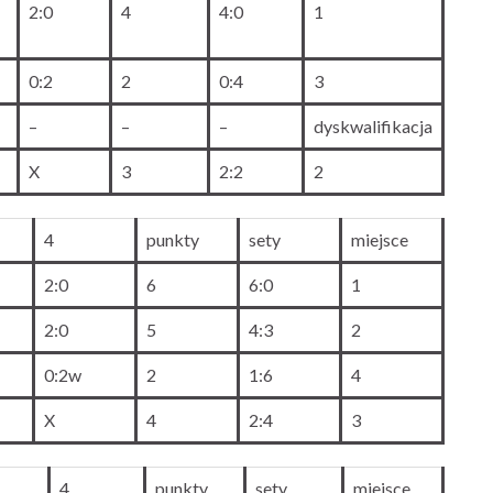
2:0
4
4:0
1
0:2
2
0:4
3
–
–
–
dyskwalifikacja
X
3
2:2
2
4
punkty
sety
miejsce
2:0
6
6:0
1
2:0
5
4:3
2
0:2w
2
1:6
4
X
4
2:4
3
4
punkty
sety
miejsce