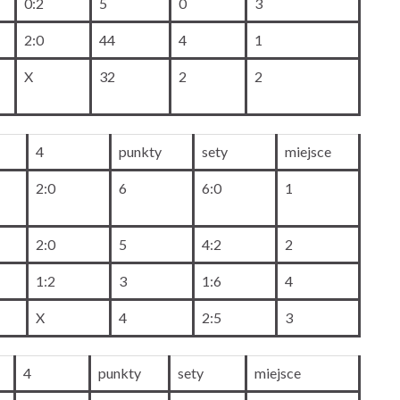
0:2
5
0
3
2:0
44
4
1
X
32
2
2
4
punkty
sety
miejsce
2:0
6
6:0
1
2:0
5
4:2
2
1:2
3
1:6
4
X
4
2:5
3
4
punkty
sety
miejsce