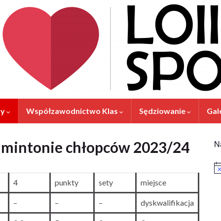
ny
Współzawodnictwo Klas
Sędziowanie
Gal
dmintonie chłopców 2023/24
N
Po
4
punkty
sety
miejsce
–
–
–
dyskwalifikacja