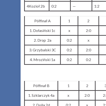
4Kozioł 2b
0:2
—
1:2
Półfinał A
1
2
1. Dołasiński 1c
x
2:0
2. Drop 2a
0:2
x
3. Grzybalski 3C
0:2
2:0
4. Mroziński 1a
0:2
0:2
Półfinał B
1
2
1. Szklarczyk 4a
x
2:0
2
2. Dolla 2d
0:2
x
2