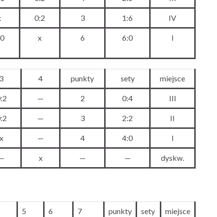
x
0:2
3
1:6
IV
:0
x
6
6:0
I
3
4
punkty
sety
miejsce
:2
—
2
0:4
III
:2
—
3
2:2
II
x
—
4
4:0
I
—
x
—
—
dyskw.
5
6
7
punkty
sety
miejsce