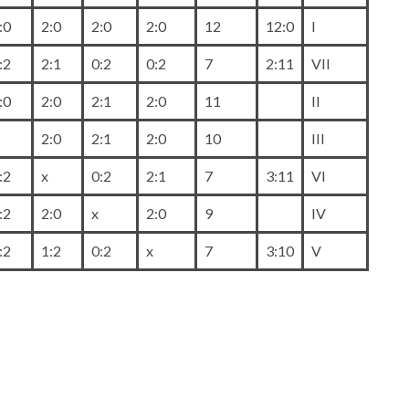
:0
2:0
2:0
2:0
12
12:0
I
:2
2:1
0:2
0:2
7
2:11
VII
:0
2:0
2:1
2:0
11
II
2:0
2:1
2:0
10
III
:2
x
0:2
2:1
7
3:11
VI
:2
2:0
x
2:0
9
IV
:2
1:2
0:2
x
7
3:10
V