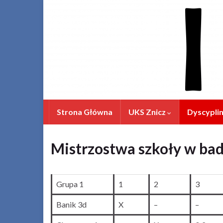
Strona Główna
UKS Znicz
Dyscypli
Mistrzostwa szkoły w ba
Grupa 1
1
2
3
Banik 3d
X
–
–