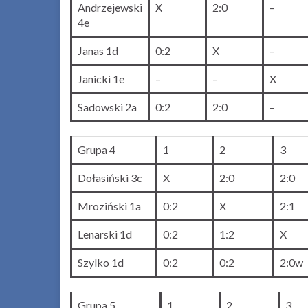
Andrzejewski
X
2:0
–
4e
Janas 1d
0:2
X
–
Janicki 1e
–
–
X
Sadowski 2a
0:2
2:0
–
Grupa 4
1
2
3
Dołasiński 3c
X
2:0
2:0
Mroziński 1a
0:2
X
2:1
Lenarski 1d
0:2
1:2
X
Szylko 1d
0:2
0:2
2:0w
Grupa 5
1
2
3