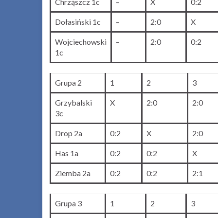
Chrząszcz 1c
–
X
0:2
Dołasiński 1c
–
2:0
X
Wojciechowski
–
2:0
0:2
1c
Grupa 2
1
2
3
Grzybalski
X
2:0
2:0
3c
Drop 2a
0:2
X
2:0
Has 1a
0:2
0:2
X
Ziemba 2a
0:2
0:2
2:1
Grupa 3
1
2
3