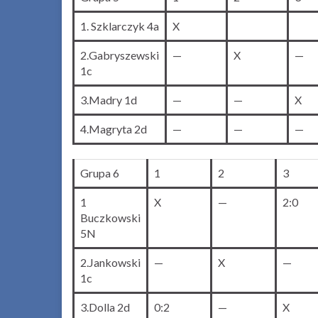
1. Szklarczyk 4a
X
2.Gabryszewski
—
X
—
1c
3.Madry 1d
—
—
X
4.Magryta 2d
—
—
—
Grupa 6
1
2
3
1
X
—
2:0
Buczkowski
5N
2.Jankowski
—
X
—
1c
3.Dolla 2d
0:2
—
X