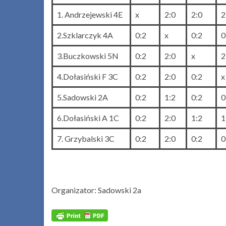
1. Andrzejewski 4E
x
2:0
2:0
2
2.Szklarczyk 4A
0:2
x
0:2
0
3.Buczkowski 5N
0:2
2:0
x
2
4.Dołasiński F 3C
0:2
2:0
0:2
x
5.Sadowski 2A
0:2
1:2
0:2
0
6.Dołasiński A 1C
0:2
2:0
1:2
1
7. Grzybalski 3C
0:2
2:0
0:2
0
Organizator: Sadowski 2a