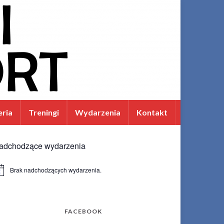
eria
Treningi
Wydarzenia
Kontakt
adchodzące wydarzenia
Brak nadchodzących wydarzenia.
wiadomienie
FACEBOOK