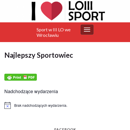
Sport w III LO we
Przełącz
Wrocławiu
nawigację
Najlepszy Sportowiec
Nadchodzące wydarzenia
Brak nadchodzących wydarzenia.
Powiadomienie
FACEBOOK