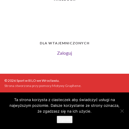
DLA WTAJEMNICZONYCH
Zaloguj
© 2026 Sport w III LO we Wrocławiu.
Strona stworzona przy pomocy
Motywy Graphene
.
Ta strona korzysta z ciasteczek aby świadczyć usługi na
najwyższym poziomie. Dalsze korzystanie ze strony oznacza,
że zgadzasz się na ich użycie.
Zgoda