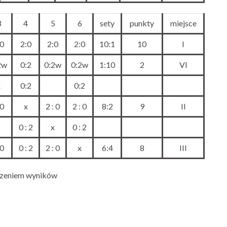
3
4
5
6
sety
punkty
miejsce
:0
2:0
2:0
2:0
10:1
10
I
2w
0:2
0:2w
0:2w
1:10
2
VI
x
0:2
0:2
:0
x
2 : 0
2 : 0
8:2
9
II
0 : 2
x
0 : 2
:0
0 : 2
2 : 0
x
6:4
8
III
iczeniem wyników