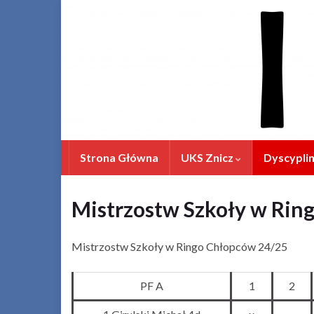
Strona Główna
UKS Znicz
Dyscypli
Mistrzostw Szkoły w Rin
Mistrzostw Szkoły w Ringo Chłopców 24/25
PF A
1
2