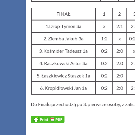
FINAŁ
1
2
1.Drop Tymon 3a
x
2:1
2
2. Ziemba Jakub 3a
1:2
x
0:
3. Kośmider Tadeusz 1a
0:2
2:0
4. Raczkowski Artur 3a
0:2
2:0
2
5. Łaszkiewicz Staszek 1a
0:2
2:0
6. Kropidłowski Jan 1a
0:2
2:0
2
Do Finału przechodzą po 3. pierwsze osoby, z zal