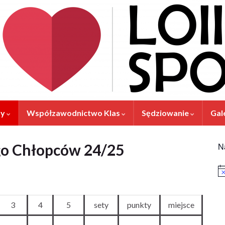
ny
Współzawodnictwo Klas
Sędziowanie
Gal
go Chłopców 24/25
N
Po
3
4
5
sety
punkty
miejsce