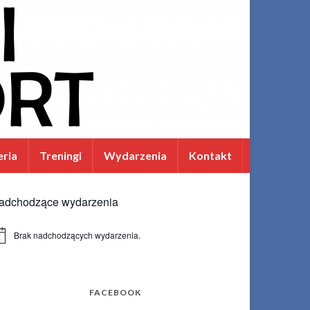
eria
Treningi
Wydarzenia
Kontakt
adchodzące wydarzenia
Brak nadchodzących wydarzenia.
wiadomienie
FACEBOOK