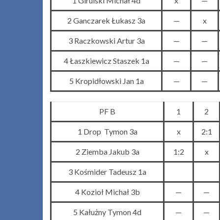
1 Girulski Michał 4d
x
—
2 Ganczarek Łukasz 3a
—
x
3 Raczkowski Artur 3a
—
—
4 Łaszkiewicz Staszek 1a
—
—
5 Kropidłowski Jan 1a
—
—
PF B
1
2
1 Drop Tymon 3a
x
2:1
2 Ziemba Jakub 3a
1:2
x
3 Kośmider Tadeusz 1a
4 Kozioł Michał 3b
—
—
5 Kałużny Tymon 4d
—
—