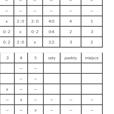
—
—
—
—
—
—
—
—
—
—
—
—
x
2 : 0
2 : 0
4:0
4
1
0 : 2
x
0 : 2
0:4
2
3
0 : 2
2 : 0
x
2:2
3
2
3
4
5
sety
punkty
miejsce
—
—
—
—
x
—
—
—
x
—
—
—
—
—
—
x
—
—
—