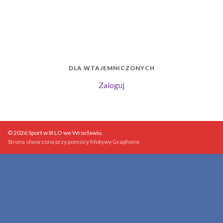
DLA WTAJEMNICZONYCH
Zaloguj
© 2026 Sport w III LO we Wrocławiu.
Strona stworzona przy pomocy
Motywy Graphene
.