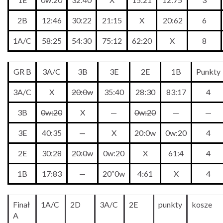
2B
12:46
30:22
21:15
X
20:62
6
1A/C
58:25
54:30
75:12
62:20
X
8
GR B
3A/C
3B
3E
2E
1B
Punkty
3A/C
X
20:0w
35:40
28:30
83:17
4
3B
0w:20
X
—
0w:20
—
—
3E
40:35
—
X
20:0w
0w:20
4
2E
30:28
20:0w
0w:20
X
61:4
4
1B
17:83
—
20″0w
4:61
X
4
Finał
1A/C
2D
3A/C
2E
punkty
kosze
A