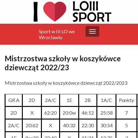
Sport w III LO we
Przełącz
Wrocławiu
nawigację
Mistrzostwa szkoły w koszykówce
dziewcząt 2022/23
Mistrzostwa szkoły w koszykówce dziewcząt 2022/2023
GR A
2D
2A/C
1E
2B
1A/C
Punkty
2D
X
62:20
20:0w
46:12
25:58
7
2A/C
20:62
X
40:32
22:30
30:54
5
1E
0w:20
32:40
X
15:21
12:75
3