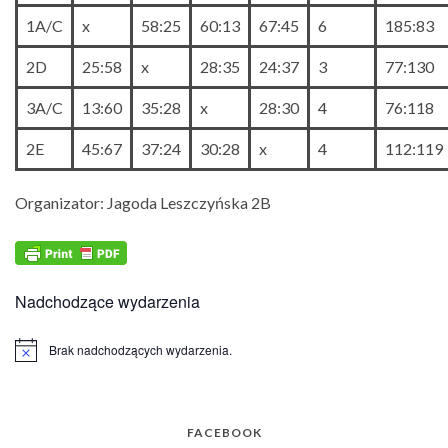
1A/C
x
58:25
60:13
67:45
6
185:83
2D
25:58
x
28:35
24:37
3
77:130
3A/C
13:60
35:28
x
28:30
4
76:118
2E
45:67
37:24
30:28
x
4
112:119
Organizator: Jagoda Leszczyńska 2B
Nadchodzące wydarzenia
Brak nadchodzących wydarzenia.
Powiadomienie
FACEBOOK