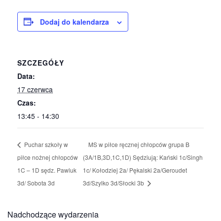
Dodaj do kalendarza
SZCZEGÓŁY
Data:
17 czerwca
Czas:
13:45 - 14:30
Puchar szkoły w
MS w piłce ręcznej chłopców grupa B
piłce nożnej chłopców
(3A/1B,3D,1C,1D) Sędziują: Kański 1c/Singh
1C – 1D sędz. Pawluk
1c/ Kołodziej 2a/ Pękalski 2a/Geroudet
3d/ Sobota 3d
3d/Szylko 3d/Słocki 3b
Nadchodzące wydarzenia