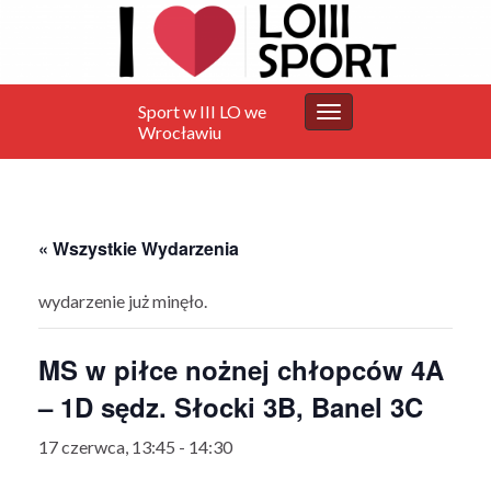
Sport w III LO we
Przełącz
Wrocławiu
nawigację
« Wszystkie Wydarzenia
wydarzenie już minęło.
MS w piłce nożnej chłopców 4A
– 1D sędz. Słocki 3B, Banel 3C
17 czerwca, 13:45
-
14:30