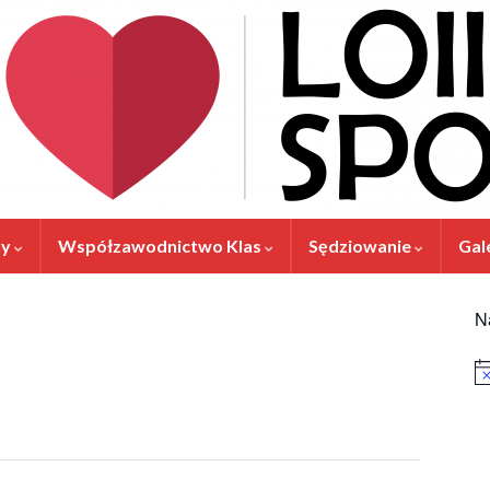
ny
Współzawodnictwo Klas
Sędziowanie
Gal
N
Po