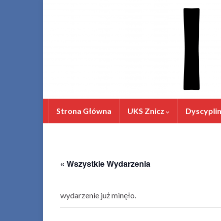
Strona Główna
UKS Znicz
Dyscypli
« Wszystkie Wydarzenia
wydarzenie już minęło.